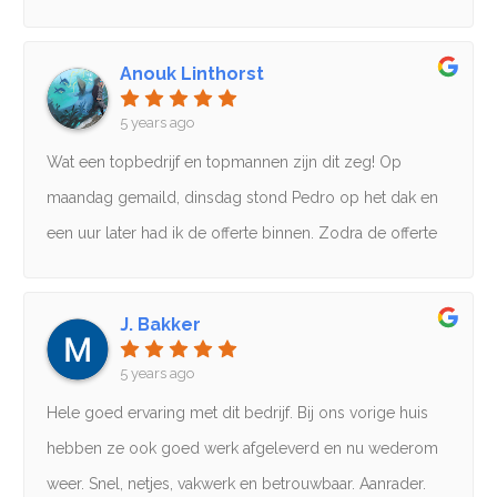
binnen een afzienbare tijd gedaan worden.Wat wij
wilden was een geïsoleerd platdak met nieuwe bitumen
Anouk Linthorst
dakbedekking. Moet zeggen dat wij zeer tevreden zijn
5 years ago
over het resultaat. Kan het bedrijf zeer aanbevelen.
Wat een topbedrijf en topmannen zijn dit zeg! Op
maandag gemaild, dinsdag stond Pedro op het dak en
een uur later had ik de offerte binnen. Zodra de offerte
geaccepteerd was zijn ze binnen een week begonnen,
fantastisch! De mannen werken erg hard en
J. Bakker
professioneel en alles altijd in overleg. Het bedrijf is
5 years ago
ontzettend goed in communicatie naar de klant toe. Ze
hebben echt kwaliteit geleverd.Ik heb ook offerte's
Hele goed ervaring met dit bedrijf. Bij ons vorige huis
aangevraagd bij andere dakdekkers maar daar moest ik
hebben ze ook goed werk afgeleverd en nu wederom
allemaal minstens 4 maanden op wachten voor een
weer. Snel, netjes, vakwerk en betrouwbaar. Aanrader.