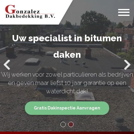
Home
Wie zijn wij?
Uw dakdekker voor het
Onze diensten
noorden!
Projecten
Met 20 jaar ervaring uw partner voor al uw dak
Previous
Next
Contact
werkzaamheden.
Gratis Dakinspectie Aanvragen