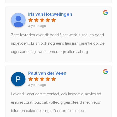
Twee dakkapellen zijn opnieuw met dakleer bekleed,
(wit, tegen de warmte in de zomer, maar zwart kon
Iris van Houwelingen
ook). Binnen 4 uur zaten de nieuwe daken erop!Nette
4 years ago
vriendelijke heren, goed in hun vak en jaren
ervaring.Mond tot mondreclame werkt want mijn
Zeer tevreden over dit bedrijf: het werk is snel en goed
ouders gaan Gonzalez in de toekomst ook vragen
uitgevoerd. Er zit ook nog eens tien jaar garantie op. De
wanneer hun dak nodig is en hun buren aan beide
eigenaar en zijn werknemers zijn allemaal erg
kanten vroegen laatst aan hen of zij nog iemand wisten
vriendelijk en betrokken. Professioneel en
en jawel hoor, dhr. Gonzalez is ook hier nu aan het
klantvriendelijk!
Paul van der Veen
werk.We vragen ze zo weer mocht dit nodig zijn!
4 years ago
Lovend, vanaf eerste contact, dak inspectie, advies tot
eindresultaat (plat dak volledig geïsoleerd met nieuw
bitumen dakbedekking). Zeer professioneel,