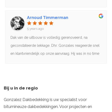
vergelijkbare prijs. Gonzales Dakbedekking werkt met
Ook nette prijs!
een prettige agenda waardoor ze veel sneller
Arnoud Timmerman
beschikbaar zijn.Als u opzoek bent naar een dakdekker
die meedenkt, kwalitatief goed en en snel werk levert,
5 years ago
zit u bij Gonzalez aan het goede adres!
Dak van de uitbouw is volledig gerenoveerd, na
geconstateerde lekkage. Dhr. Gonzales reageerde snel
en klantvriendelijk op onze aanvraag. Hij was in no time
bij ons voor dakinspectie, kwam direct met een scherpe
offerte en de uitvoering is tijdig en vakkundig gedaan.
Klasse!
Bij u in de regio
Gonzalez Dakbedekking is uw specialist voor
bitumineuze dakbedekkingen. Voor projecten en