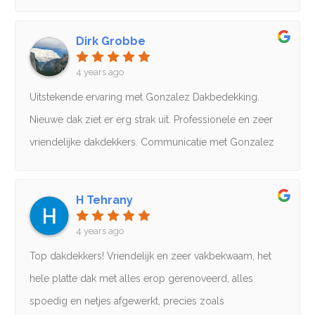
vakbekwaam en adequaat. Beleefd en vriendelijk
personeel. Goed gedaan mannen. 100% aan te bevelen.
Dirk Grobbe
4 years ago
Uitstekende ervaring met Gonzalez Dakbedekking.
Nieuwe dak ziet er erg strak uit. Professionele en zeer
vriendelijke dakdekkers. Communicatie met Gonzalez
was heel prettig. Goed advies gekregen en bij vragen
altijd bereikbaar en vriendelijk. Voor ons was het ook
H Tehrany
erg fijn dat de klus binnen een aantal weken na de
4 years ago
inspectie al gedaan kon worden. Geen minpunten te
benoemen, echt een aanrader.
Top dakdekkers! Vriendelijk en zeer vakbekwaam, het
hele platte dak met alles erop gerenoveerd, alles
spoedig en netjes afgewerkt, precies zoals