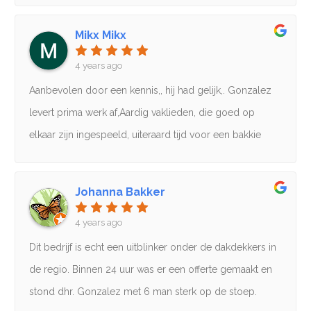
'hun' dak lag.. en dat klopt! Door de zware regenval lag
Mikx Mikx
er wat water op het dak en door de harde wind waaide
dat in een ventilatiegat in de muur. Ze hebben dat
4 years ago
keurig en snel opgelost.Ga zo door mannen! 👌🏻
Aanbevolen door een kennis,, hij had gelijk,. Gonzalez
levert prima werk af,Aardig vaklieden, die goed op
elkaar zijn ingespeeld, uiteraard tijd voor een bakkie
koffie, maar daarna gelijk weer aan de slag,Voor mijn
volgende klus, niet weer 2 of 3 offertes, maar gelijk naar
Johanna Bakker
Pedro Gonzales
4 years ago
Dit bedrijf is echt een uitblinker onder de dakdekkers in
de regio. Binnen 24 uur was er een offerte gemaakt en
stond dhr. Gonzalez met 6 man sterk op de stoep.