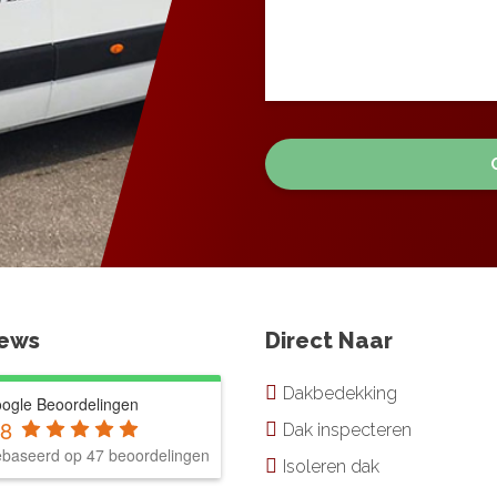
iews
Direct Naar
Dakbedekking
ogle Beoordelingen
.8
Dak inspecteren
baseerd op 47 beoordelingen
Isoleren dak