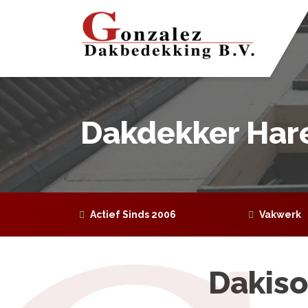
Home
Wie zijn wij?
Dakdekker Har
Onze diensten
Projecten
Actief Sinds 2006
Vakwerk
Contact
Dakiso