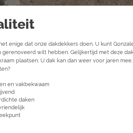
liteit
t het enige dat onze dakdekkers doen. U kunt Gonzal
en gerenoveerd wilt hebben. Gelijkertijd met deze 
aam plaatsen. U dak kan dan weer voor jaren mee. K
ten?
aren en vakbekwaam
ijvend
erdichte daken
riendelijk
preekpunt