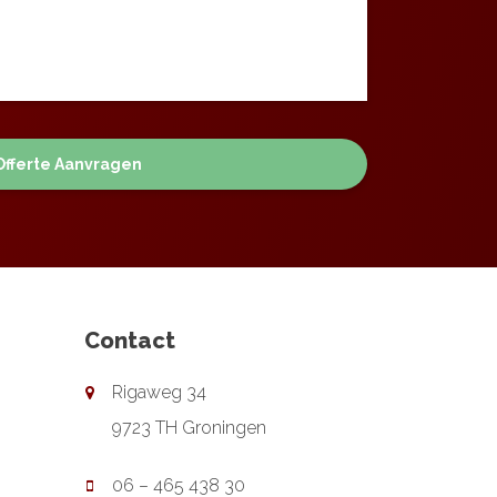
Contact
Rigaweg 34
9723 TH Groningen
06 – 465 438 30