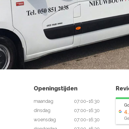
Openingstijden
Rev
maandag
07:00–16:30
Go
4
dinsdag
07:00–16:30
Ge
woensdag
07:00–16:30
donderdag
07:00–16:30