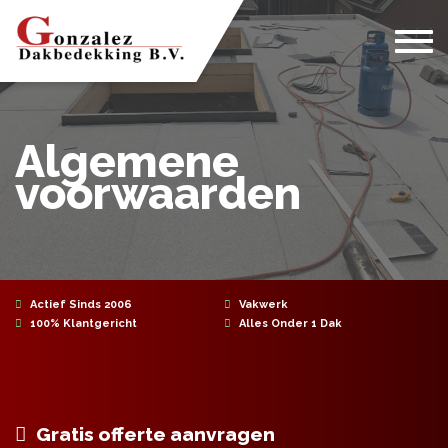
Home
Wie zijn wij?
Algemene
Onze diensten
voorwaarden
Projecten
Contact
Actief Sinds 2006
Vakwerk
100% Klantgericht
Alles Onder 1 Dak
Gratis offerte aanvragen